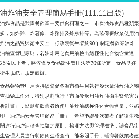
油炸油安全管理簡易手冊(111.11出版)
油炸食品是我國餐飲業主要供食料理之ㄧ，市售油炸食品種類繁
多，如炸雞、炸薯條、炸豬排及炸魚排等。為確保餐飲業使用油
炸油之品質與衛生安全，行政院衛生署於98年制定餐飲業油炸
油稽查管理原則，若油炸用之食用油檢出總極性化合物含量達
25% 以上者，將依違反食品衛生管理法第20條所定「食品良好
衛生規範」規定處辦。
食品藥物管理局除持續督促各縣市衛生局執行餐飲業油炸油之稽
查抽驗工作外，特別規劃執行「市面餐飲用油炸油衛生暨危害分
析計畫」，監測餐飲業者所使用油炸油總極性化合物含量，並編
印「油炸油安全管理簡易手冊」，希望能讓餐飲業者了解衛生機
關進行油炸油稽查抽驗之原則、檢測方法與管理標準，讓食品衛
生管理人員進行餐飲衛生稽查時，能參照手冊，輔導餐飲業者建