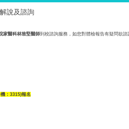
告解說及諮詢
院
家醫科林致堅醫師
到校諮詢服務，如您對體檢報告有疑問欲諮
分機：3315)報名