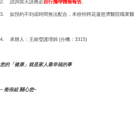
2. 諮詢當天請務必
自行攜帶體檢報告
。
3. 如預約不到或時間無法配合，
本校特聘花蓮慈濟醫院職業
4. 承辦人：王維瑩護理師 (分機：3315)
您的「健康」就是家人最幸福的事
~
衛保組 關心您
~