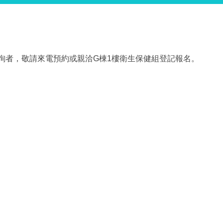
詢者，
敬請來電預約或親洽G棟1樓衛生保健組登記報名。