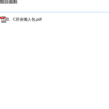
醫師圖解
B、C肝炎懶人包.pdf