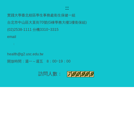
:::
實踐大學臺北校區學生事務處衛生保健一組
台北市中山區大直街70號(G棟學務大樓1樓衛保組)
(02)2538-1111 分機3310~3315
email
：
health@g2.usc.edu.tw
開放時間：週一～週五 8：00~19：00