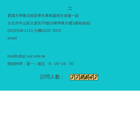
:::
實踐大學臺北校區學生事務處衛生保健一組
台北市中山區大直街70號(G棟學務大樓1樓衛保組)
(02)2538-1111 分機3310~3315
email
：
health@g2.usc.edu.tw
開放時間：週一～週五 8：00~19：00