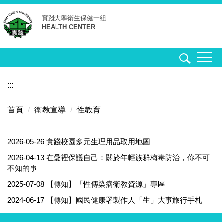
跳
實踐大學
衛生保健一組
到
HEALTH CENTER
主
要
內
容
區
:::
首頁
衛教宣導
性教育
2026-05-26
實踐校園多元生理用品取用地圖
2026-04-13
在愛裡保護自己：關於年輕族群梅毒防治，你不可
不知的事
2025-07-08
【轉知】「性傳染病衛教資源」專區
2024-06-17
【轉知】國民健康署製作人「生」大事旅行手札