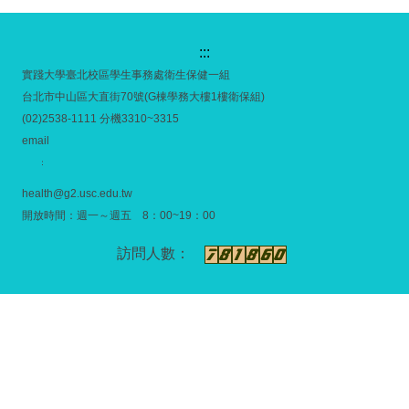
:::
實踐大學臺北校區學生事務處衛生保健一組
台北市中山區大直街70號(G棟學務大樓1樓衛保組)
(02)2538-1111 分機3310~3315
email
：
health@g2.usc.edu.tw
開放時間：週一～週五 8：00~19：00