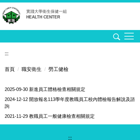
跳
實踐大學
衛生保健一組
到
HEALTH CENTER
主
要
內
容
區
:::
首頁
職安衛生
勞工健檢
2025-09-30
新進員工體格檢查相關規定
2024-12-12
開放報名113學年度教職員工校內體檢報告解說及諮
詢
2021-11-29
教職員工一般健康檢查相關規定
:::