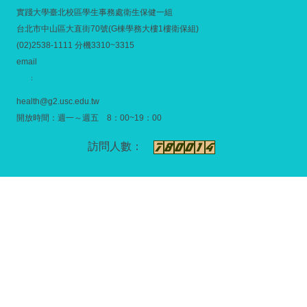
實踐大學臺北校區學生事務處衛生保健一組
台北市中山區大直街70號(G棟學務大樓1樓衛保組)
(02)2538-1111 分機3310~3315
email
：
health@g2.usc.edu.tw
開放時間：週一～週五 8：00~19：00