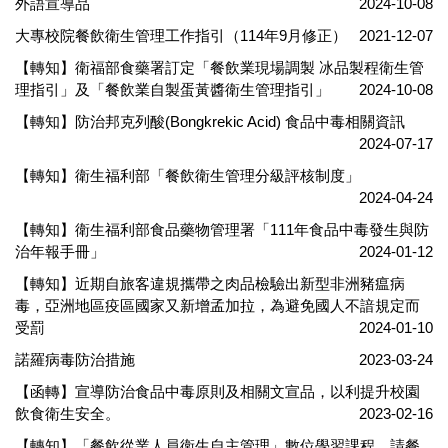
外語宣導品
2024-10-08
大專校院餐飲衛生管理工作指引（114年9月修正）
2021-12-07
【轉知】衛福部食藥署訂定「餐飲業現場調製 冰品製程衛生管
理指引」及「餐飲業自製蛋黃醬衛生管理指引」
2024-10-08
【轉知】防治邦克列酸(Bongkrekic Acid) 食品中毒相關資訊
2024-07-17
【轉知】衛生福利部「餐飲衛生管理分級評核制度」
2024-04-24
【轉知】衛生福利部食品藥物管理署「111年食品中毒發生與防
治年報手冊」
2024-01-12
【轉知】近期自旅客違規攜帶之肉品檢驗出新型非洲豬瘟病
毒，亞洲地區疫區國家又新增孟加拉，為避免國人不諳規定而
受罰
2024-01-10
諾羅病毒防治措施
2023-03-24
【函轉】宣導防治食品中毒原則及相關文宣品，以利提升校園
飲食衛生安全。
2023-02-16
【轉知】「餐飲從業人員衛生自主管理」數位學習課程，請餐