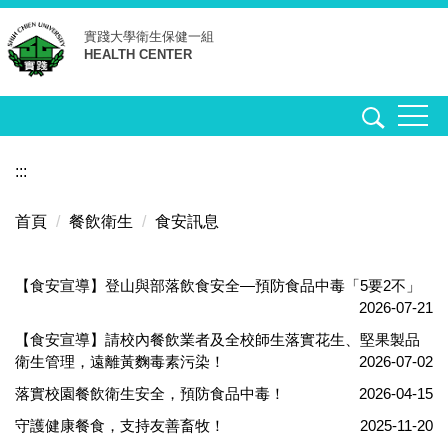
跳
實踐大學
衛生保健一組
到
HEALTH CENTER
主
要
內
容
區
:::
首頁
餐飲衛生
食安訊息
【食安宣導】登山與部落飲食安全—預防食品中毒「5要2不」
2026-07-21
【食安宣導】請校內餐飲業者及全校師生落實花生、堅果製品
衛生管理，遠離黃麴毒素污染！
2026-07-02
落實校園餐飲衛生安全，預防食品中毒！
2026-04-15
守護健康餐食，支持友善畜牧！
2025-11-20