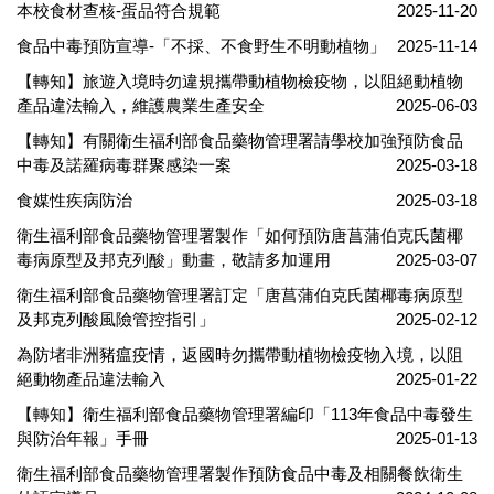
本校食材查核-蛋品符合規範
2025-11-20
食品中毒預防宣導-「不採、不食野生不明動植物」
2025-11-14
【轉知】旅遊入境時勿違規攜帶動植物檢疫物，以阻絕動植物
產品違法輸入，維護農業生產安全
2025-06-03
【轉知】有關衛生福利部食品藥物管理署請學校加強預防食品
中毒及諾羅病毒群聚感染一案
2025-03-18
食媒性疾病防治
2025-03-18
衛生福利部食品藥物管理署製作「如何預防唐菖蒲伯克氏菌椰
毒病原型及邦克列酸」動畫，敬請多加運用
2025-03-07
衛生福利部食品藥物管理署訂定「唐菖蒲伯克氏菌椰毒病原型
及邦克列酸風險管控指引」
2025-02-12
為防堵非洲豬瘟疫情，返國時勿攜帶動植物檢疫物入境，以阻
絕動物產品違法輸入
2025-01-22
【轉知】衛生福利部食品藥物管理署編印「113年食品中毒發生
與防治年報」手冊
2025-01-13
衛生福利部食品藥物管理署製作預防食品中毒及相關餐飲衛生