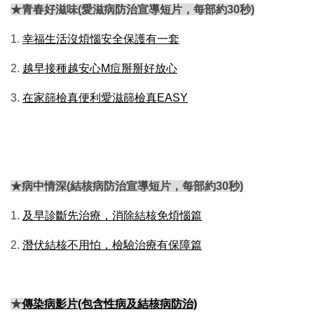
★青春好滋味(愛滋病防治宣導短片，每部約30秒)
1.
幸福生活沒煩惱安全保護有一套
2.
越早接種越安心M痘掰掰好放心
3.
在家篩檢真便利愛滋篩檢真EASY
★病中情深(結核病防治宣導短片，每部約30秒)
1.
及早診斷先治療，消除結核免煩惱篇
2.
潛伏結核不用怕，檢驗治療有保障篇
★
傳染病影片(包含性病及結核病防治)