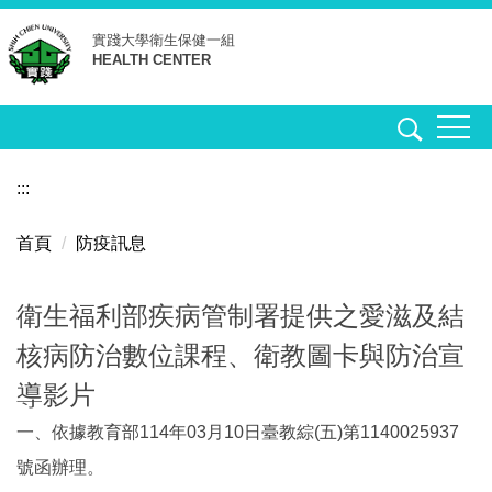
跳
實踐大學
衛生保健一組
到
HEALTH CENTER
主
要
內
容
區
:::
首頁
防疫訊息
衛生福利部疾病管制署提供之愛滋及結
核病防治數位課程、衛教圖卡與防治宣
導影片
一、依據教育部114年03月10日臺教綜(五)第1140025937
號函辦理。