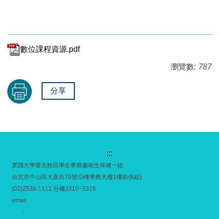
數位課程資源.pdf
瀏覽數:
787
分享
:::
實踐大學臺北校區學生事務處衛生保健一組
台北市中山區大直街70號(G棟學務大樓1樓衛保組)
(02)2538-1111 分機3310~3315
email
：