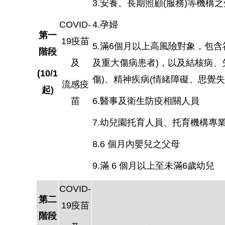
3.安養、長期照顧(服務)等機構
COVID-
4.孕婦
第一
19疫苗
5.滿6個月以上高風險對象，包含
階段
及
及重大傷病患者)，以及結核病、
(10/1
傷)、精神疾病(情緒障礙、思覺
流感疫
起)
苗
6.醫事及衛生防疫相關人員
7.幼兒園托育人員、托育機構專業
8.6 個月內嬰兒之父母
9.滿 6 個月以上至未滿6歲幼兒
COVID-
第二
19疫苗
階段