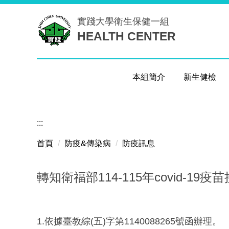
跳
實踐大學
衛生保健一組
到
HEALTH CENTER
主
要
內
容
本組簡介
新生健檢
區
:::
首頁
防疫&傳染病
防疫訊息
轉知衛福部114-115年covid-1
1.依據臺教綜(五)字第1140088265號函辦理。