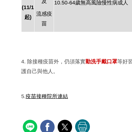
及
10.50-64歲無高風險慢性病成人
(11/1
流感疫
起)
苗
4. 除接種疫苗外，仍須落實
勤洗手戴口罩
等好
護自己與他人。
5.
疫苗接種院所連結