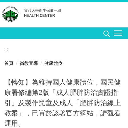
跳
實踐大學
衛生保健一組
到
HEALTH CENTER
主
要
內
容
區
:::
首頁
衛教宣導
健康體位
【轉知】為維持國人健康體位，國民健
康署修編第2版「成人肥胖防治實證指
引」及製作兒童及成人「肥胖防治線上
教案」，已置於該署官方網站，請觀看
運用。