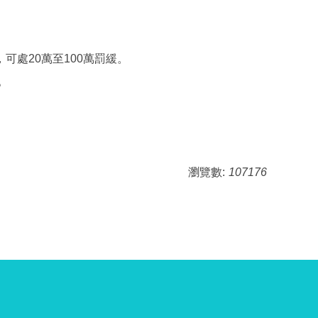
處20萬至100萬罰緩。
。
瀏覽數:
107176