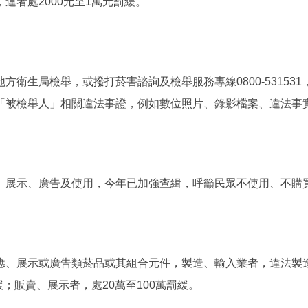
違者處2000元至1萬元罰緩。
衛生局檢舉，或撥打菸害諮詢及檢舉服務專線0800-53153
「被檢舉人」相關違法事證，例如數位照片、錄影檔案、違法事
、展示、廣告及使用，今年已加強查緝，呼籲民眾不使用、不購
、展示或廣告類菸品或其組合元件，製造、輸入業者，違法製造、
緩；販賣、展示者，處20萬至100萬罰緩。