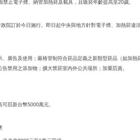
面禁止電子煙、納管加熱菸及載具，且吸菸年齡提高至20歲。
，行政院訂於今日施行。即日起中央與地方針對電子煙、加熱菸違
示、廣告及使用；嚴格管制符合菸品定義之新類型菸品（如加熱菸
關公告禁用之添加物；擴大禁菸室內外公共場所；加重罰責。
可罰新台幣5000萬元。
？