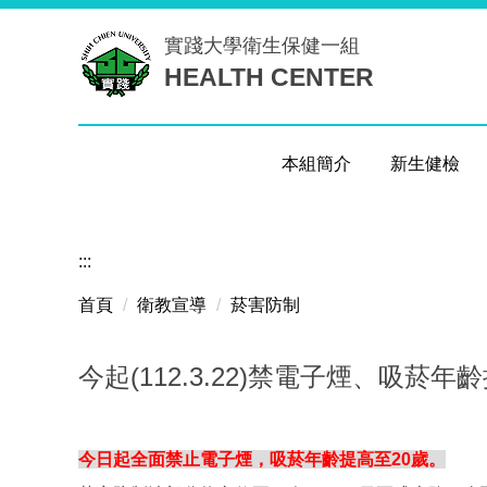
跳
實踐大學
衛生保健一組
到
HEALTH CENTER
主
要
內
容
本組簡介
新生健檢
區
:::
首頁
衛教宣導
菸害防制
今起(112.3.22)禁電子煙、吸菸
今日起全面禁止電子煙，吸菸年齡提高至20歲。