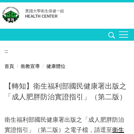
跳
實踐大學
衛生保健一組
到
HEALTH CENTER
主
要
內
容
區
:::
首頁
衛教宣導
健康體位
【轉知】衛生福利部國民健康署出版之
「成人肥胖防治實證指引」（第二版）
衛生福利部國民健康署出版之「成人肥胖防治
實證指引」（第二版）
之電子檔，請逕至
衛生