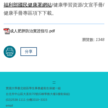
福利部國民健康署網站
/健康學習資源/文宣手冊/
健康手冊專區項下下載。
成人肥胖防治實證指引.pdf
瀏覽數:
1348
分享
:::
實踐大學臺北校區學生事務處衛生保健一組
台北市中山區大直街70號(G棟學務大樓1樓衛保組)
(02)2538-1111 分機3310~3315
email