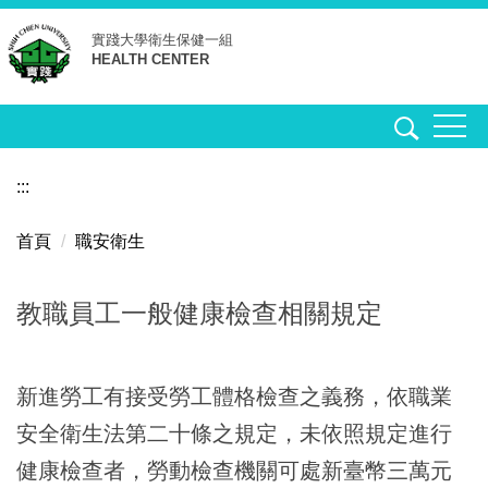
跳
實踐大學
衛生保健一組
到
HEALTH CENTER
主
要
內
容
區
:::
首頁
職安衛生
教職員工一般健康檢查相關規定
新進勞工有接受勞工體格檢查之義務，依職業
安全衛生法第二十條之規定，未依照規定進行
健康檢查者，勞動檢查機關可處新臺幣三萬元