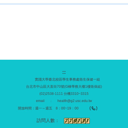
:::
實踐大學臺北校區學生事務處衛生保健一組
台北市中山區大直街70號(G棟學務大樓1樓衛保組)
(02)2538-1111 分機3310~3315
email
health@g2.usc.edu.tw
：
開放時間：週一～週五 8：00~19：00