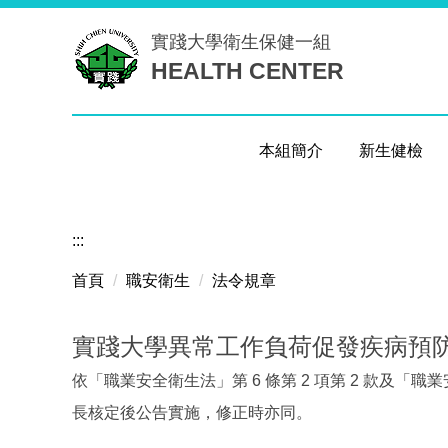
跳
實踐大學
衛生保健一組
到
HEALTH CENTER
主
要
內
容
本組簡介
新生健檢
區
:::
首頁
職安衛生
法令規章
實踐大學異常工作負荷促發疾病預
依「職業安全衛生法」第 6 條第 2 項第 2 款及
長核定後公告實施，修正時亦同。