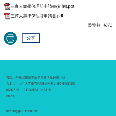
三商人壽學保理賠申請書(範例).pdf
三商人壽學保理賠申請書.pdf
瀏覽數:
4871
分享
:::
實踐大學臺北校區學生事務處衛生保健一組
台北市中山區大直街70號(G棟學務大樓1樓衛保組)
(02)2538-1111 分機3310~3315
email
：
health@g2.usc.edu.tw