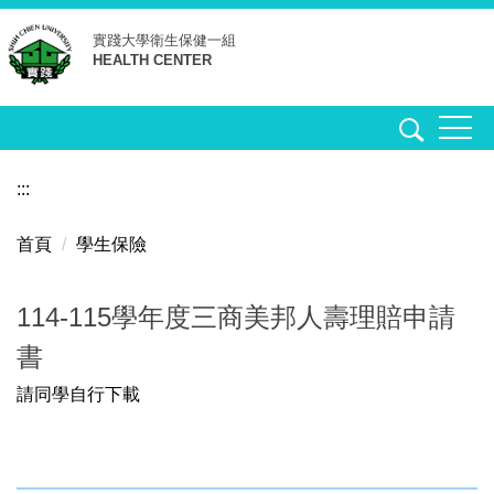
跳
實踐大學
衛生保健一組
到
HEALTH CENTER
主
要
內
容
區
:::
首頁
學生保險
114-115學年度三商美邦人壽理賠申請
書
請同學自行下載