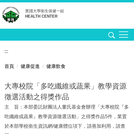
跳
實踐大學
衛生保健一組
到
HEALTH CENTER
主
要
內
容
區
:::
首頁
健康促進
健康飲食
大專校院「多吃纖維或蔬果」教學資源
徵選活動之得獎作品
主 旨：本部委託財團法人董氏基金會辦理「大專校院『多
吃纖維或蔬果』教學資源徵選活動」之得獎作品5件，業置
於本部學校衛生資訊網/健康體位項下，請善加利用，請查