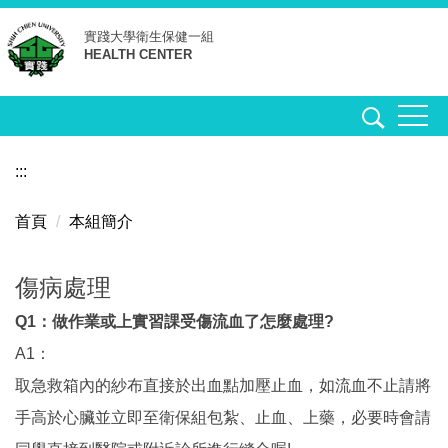
跳
實踐大學
衛生保健一組
到
HEALTH CENTER
主
要
內
容
區
:::
首頁
本組簡介
傷病處理
Q1：做作業或上實習課受傷流血了怎麼處理?
A1：
取急救箱內的紗布直接於出血點加壓止血，如流血不止請將
手高於心臟並立即至衛保組包紮、止血、上藥，必要時會請