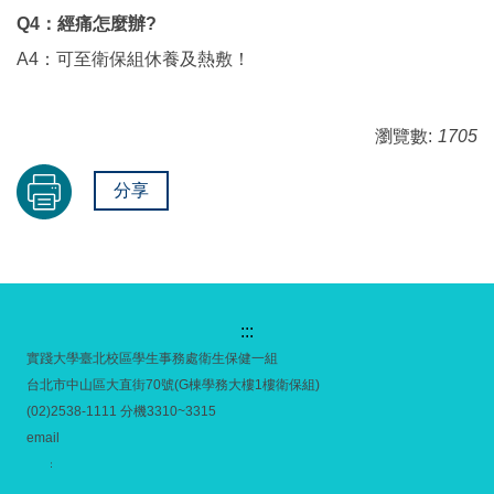
Q4：經痛怎麼辦?
A4：可至衛保組休養及熱敷！
瀏覽數:
1705
分享
:::
實踐大學臺北校區學生事務處衛生保健一組
台北市中山區大直街70號(G棟學務大樓1樓衛保組)
(02)2538-1111 分機3310~3315
email
：