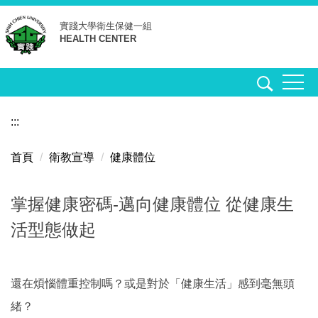
跳
實踐大學
衛生保健一組
到
HEALTH CENTER
主
要
內
容
區
:::
首頁
衛教宣導
健康體位
掌握健康密碼-邁向健康體位 從健康生
活型態做起
還在煩惱體重控制嗎？或是對於「健康生活」感到毫無頭
緒？