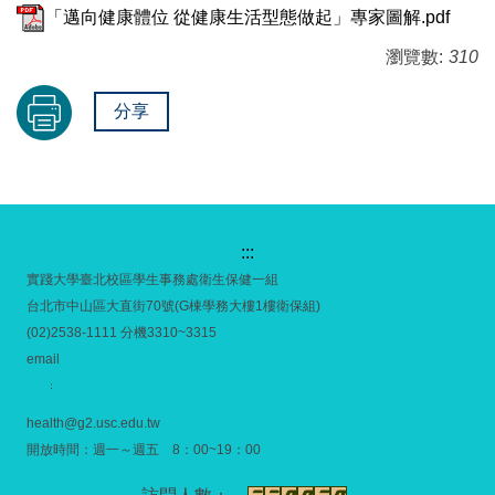
「邁向健康體位 從健康生活型態做起」專家圖解.pdf
瀏覽數:
310
分享
:::
實踐大學臺北校區學生事務處衛生保健一組
台北市中山區大直街70號(G棟學務大樓1樓衛保組)
(02)2538-1111 分機3310~3315
email
：
health@g2.usc.edu.tw
開放時間：週一～週五 8：00~19：00