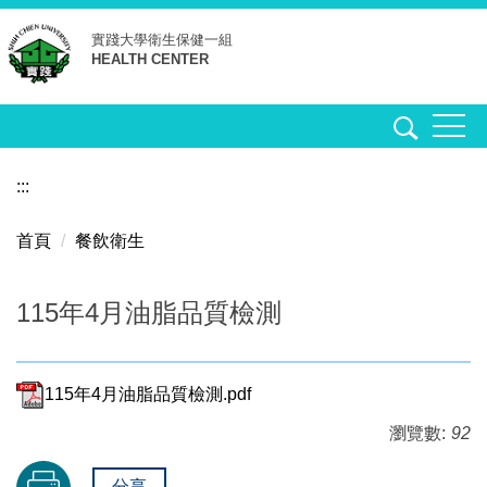
跳
實踐大學
衛生保健一組
到
HEALTH CENTER
主
要
內
容
區
:::
首頁
餐飲衛生
115年4月油脂品質檢測
115年4月油脂品質檢測.pdf
瀏覽數:
92
分享