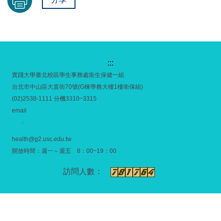
:::
實踐大學臺北校區學生事務處衛生保健一組
台北市中山區大直街70號(G棟學務大樓1樓衛保組)
(02)2538-1111 分機3310~3315
email
：
health@g2.usc.edu.tw
開放時間：週一～週五 8：00~19：00