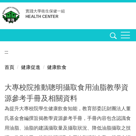
跳
實踐大學
衛生保健一組
到
HEALTH CENTER
主
要
內
容
區
:::
首頁
健康促進
健康飲食
大專校院推動聰明攝取食用油脂教學資
源參考手冊及相關資料
為提升大專校院學生健康飲食知能，教育部委託財團法人董
氏基金會編撰旨揭教學資源參考手冊，手冊內容包含認識食
用油脂、油脂的建議攝取量及攝取狀況、降低油脂攝取之技