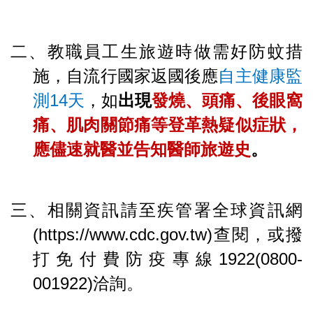
二、教職員工生
旅遊時做需好防蚊措
施，自流行國家返國後應
自主健康監
測14天
，
如
出現
發燒、頭痛、後眼窩
痛、肌肉關節痛等登革熱疑似症狀，
應儘速就醫並告知醫師旅遊史
。
三、相關資訊請至疾管署全球資訊網
(https://www.cdc.gov.tw)查閱，或撥
打免付費防疫專線1922(0800-
001922)洽詢。