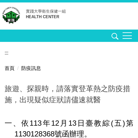
跳
實踐大學
衛生保健一組
到
HEALTH CENTER
主
要
內
容
區
:::
首頁
防疫訊息
旅遊、探親時，請落實登革熱之防疫措
施，出現疑似症狀請儘速就醫
一、依113年12月13日臺教綜(五)第
1130128368號函辦理。