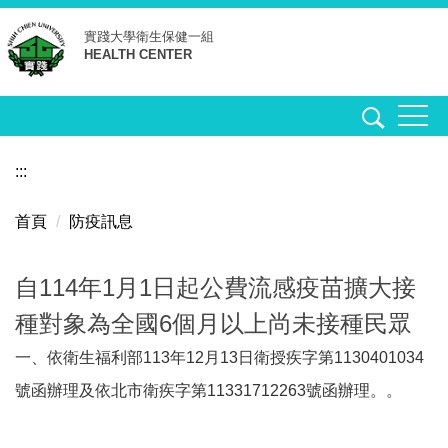
跳
實踐大學
衛生保健一組
到
HEALTH CENTER
主
要
內
容
區
:::
首頁
防疫訊息
自114年1月1日起公費流感疫苗擴大接
種對象為全國6個月以上尚未接種民眾
一、依衛生福利部113年12月13日衛授疾字第1130401034
號函辦理
及依北市衛疾字第11331712263號函辦理。
。