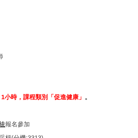
師
1小時，課程類別「促進健康」
。
統
報名參加
(分機:3313)