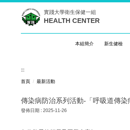
跳
實踐大學
衛生保健一組
到
HEALTH CENTER
主
要
內
容
本組簡介
新生健檢
區
:::
首頁
最新活動
傳染病防治系列活動-「呼吸道傳染
發佈日期 :
2025-11-26