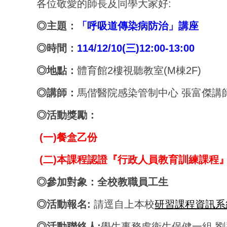
各位敬愛的師長及同學大家好:
◎主題：
「呼吸道傳染病防治」講座
◎時間：
114/12/10(
三)12:00-13:00
◎地點：
體育館2樓視聽教室(M棟2F)
◎講師：
馬偕醫院感染管制中心 張富傑講
◎活動獎勵：
(一)餐盒乙份
(
二)
本課程認證『行政人員教育訓練課程』
◎參加對象：全校教職員工生
◎活動報名:
請逕自上本校
研習課程資訊系
◎活動聯絡人:
學生事務處衛生保健一組 劉采枰