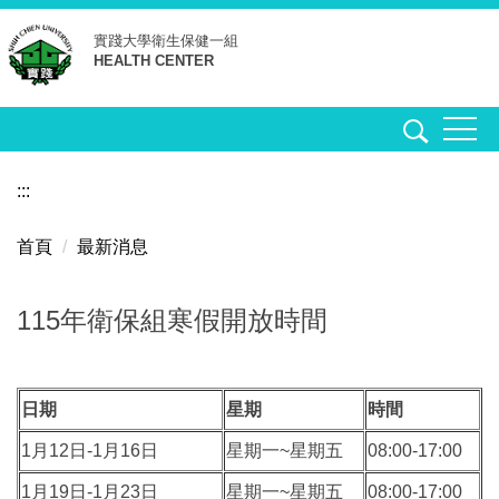
跳
實踐大學
衛生保健一組
到
HEALTH CENTER
主
要
內
容
區
:::
首頁
最新消息
115年衛保組寒假開放時間
日期
星期
時間
1月12日-1月16日
星期一~星期五
08:00-17:00
1月19日-1月23日
星期一~星期五
08:00-17:00