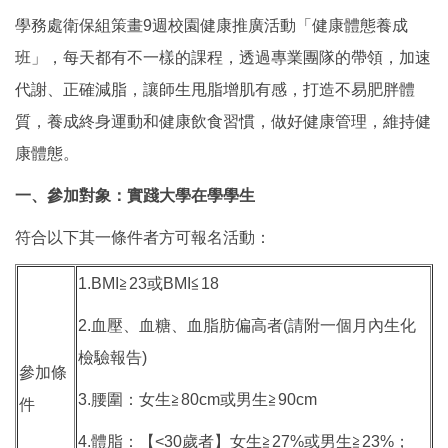
學務處衛保組策畫9週校園健康推廣活動「健康體態養成
班」，每天都有不一樣的課程，透過專業團隊的帶領，加速
代謝、正確減脂，讓師生甩脂增肌有感，打造不易肥胖體
質，養成終身運動和健康飲食習慣，做好健康管理，維持健
康體態。
一、參加對象：實踐大學在學學生
符合以下其一條件者方可報名活動：
1.BMI≧23或BMI≦18
2.血壓、血糖、血脂肪偏高者(請附一個月內生化
檢驗報告)
參加條
3.腰圍：女生≧80cm或男生≧90cm
件
4.體脂：【<30歲者】女生≧27%或男生≧23%；