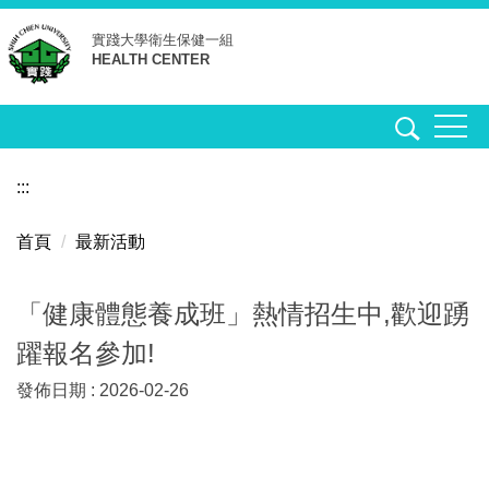
跳
實踐大學
衛生保健一組
到
HEALTH CENTER
主
要
內
容
區
:::
首頁
最新活動
「健康體態養成班」熱情招生中,歡迎踴
躍報名參加!
發佈日期 :
2026-02-26