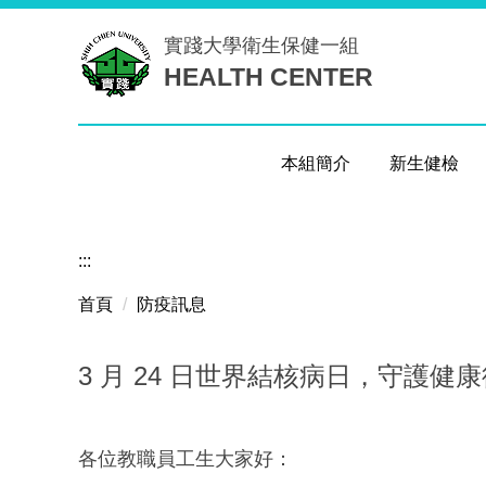
跳
實踐大學
衛生保健一組
到
HEALTH CENTER
主
要
內
容
本組簡介
新生健檢
區
:::
首頁
防疫訊息
3 月 24 日世界結核病日，守護健
各位教職員工生大家好：