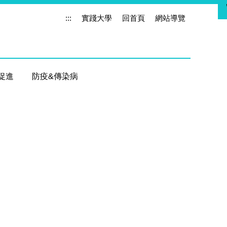
:::
實踐大學
回首頁
網站導覽
促進
防疫&傳染病