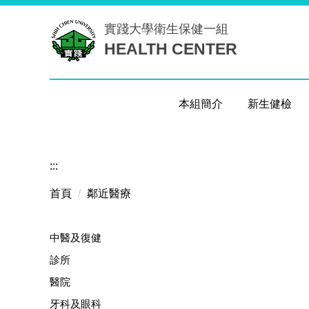
跳
實踐大學
衛生保健一組
到
HEALTH CENTER
主
要
內
容
本組簡介
新生健檢
區
:::
首頁
鄰近醫療
中醫及復健
診所
醫院
牙科及眼科