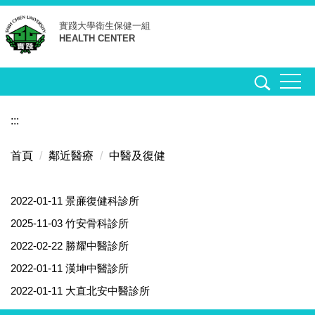
跳
實踐大學
衛生保健一組
到
HEALTH CENTER
主
要
內
容
區
:::
首頁
鄰近醫療
中醫及復健
2022-01-11
景亷復健科診所
2025-11-03
竹安骨科診所
2022-02-22
勝耀中醫診所
2022-01-11
漢坤中醫診所
2022-01-11
大直北安中醫診所