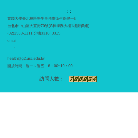
:::
實踐大學臺北校區學生事務處衛生保健一組
台北市中山區大直街70號(G棟學務大樓1樓衛保組)
(02)2538-1111 分機3310~3315
email
：
health@g2.usc.edu.tw
開放時間：週一～週五 8：00~19：00