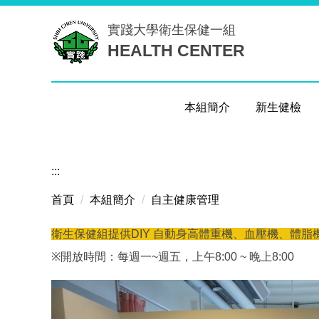
跳
實踐大學
衛生保健一組
到
HEALTH CENTER
主
要
內
容
本組簡介
新生健檢
區
:::
首頁
本組簡介
自主健康管理
衛生保健組提供DIY 自動身高體重機、血壓機、體脂
※
開放時間：每週一~週五，上午8:00 ~ 晚上8:00