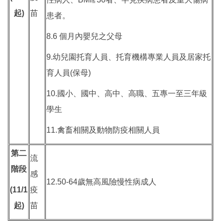
起)
苗
患者。
8.6 個月內嬰兒之父母
9.幼兒園托育人員、托育機構專業人員及居家托
育人員(保母)
10.國小、國中、高中、高職、五專一至三年級
學生
11.禽畜相關及動物防疫相關人員
第二
流
階段
感
12.50-64歲無高風險慢性病成人
(11/1
疫
起)
苗