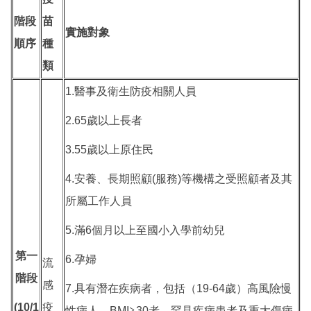
階段
苗
實施對象
順序
種
類
1.醫事及衛生防疫相關人員
2.65歲以上長者
3.55歲以上原住民
4.安養、長期照顧(服務)等機構之受照顧者及其
所屬工作人員
5.滿6個月以上至國小入學前幼兒
第一
6.孕婦
流
階段
感
7.具有潛在疾病者，包括（19-64歲）高風險慢
(10/1
疫
性病人、BMI≧30者、罕見疾病患者及重大傷病