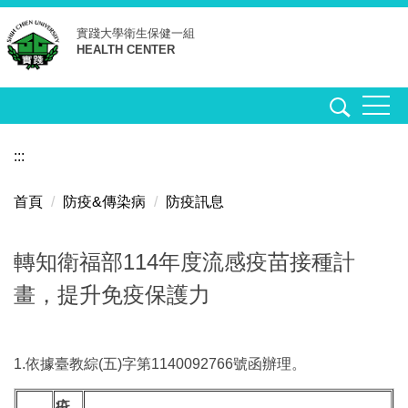
跳
實踐大學
衛生保健一組
到
HEALTH CENTER
主
要
內
容
區
:::
首頁
防疫&傳染病
防疫訊息
轉知衛福部114年度流感疫苗接種計
畫，提升免疫保護力
1.依據臺教綜(五)字第1140092766號函辦理。
疫