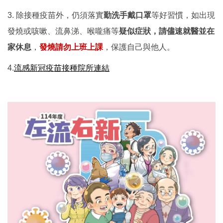
3. 除接種疫苗外，仍須落實
勤洗手戴口罩
等好習慣，如出現
發燒或咳嗽、流鼻涕、喉嚨痛等
疑似症狀，請儘速就醫並在
家休息
，
發燒請勿上班上課
，保護自己與他人。
4.
流感新冠疫苗接種院所連結