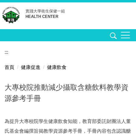
跳
實踐大學
衛生保健一組
到
HEALTH CENTER
主
要
內
容
區
:::
首頁
健康促進
健康飲食
大專校院推動減少攝取含糖飲料教學資
源參考手冊
為提升大專校院學生健康飲食知能，教育部委託財團法人董
氏基金會編撰旨揭教學資源參考手冊，手冊內容包含認識醣