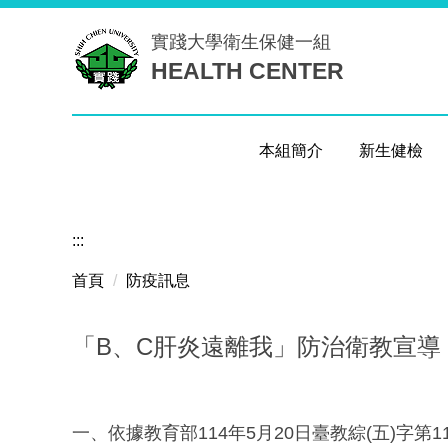
跳
實踐大學
衛生保健一組
到
HEALTH CENTER
主
要
內
容
本組簡介
新生健檢
區
:::
首頁
防疫訊息
「B、C肝炎遠離我」防治衛教宣導
一、依據教育部114年5月20日臺教綜(五)字第11