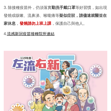
3. 除接種疫苗外，仍須落實
勤洗手戴口罩
等好習慣，如出現
發燒或咳嗽、流鼻涕、喉嚨痛等
疑似症狀，請儘速就醫並在
家休息
，
發燒請勿上班上課
，保護自己與他人。
4.
流感新冠疫苗接種院所連結