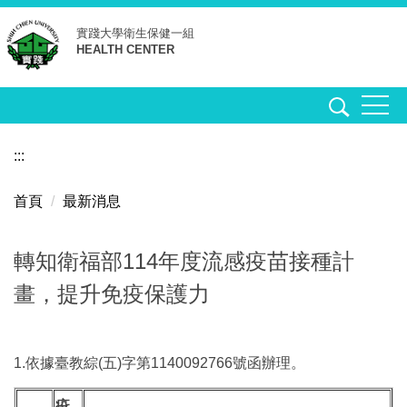
跳
實踐大學
衛生保健一組
到
HEALTH CENTER
主
要
內
容
區
:::
首頁
最新消息
轉知衛福部114年度流感疫苗接種計
畫，提升免疫保護力
1.依據臺教綜(五)字第1140092766號函辦理。
疫