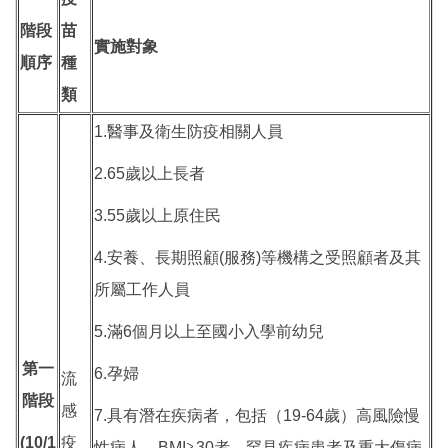
階段
苗
實施對象
順序
種
類
1.醫事及衛生防疫相關人員
2.65歲以上長者
3.55歲以上原住民
4.安養、長期照顧(服務)等機構之受照顧者及其
所屬工作人員
5.滿6個月以上至國小入學前幼兒
第一
6.孕婦
流
階段
感
7.具有潛在疾病者，包括（19-64歲）高風險慢
(10/1
疫
性病人、BMI≧30者、罕見疾病患者及重大傷病