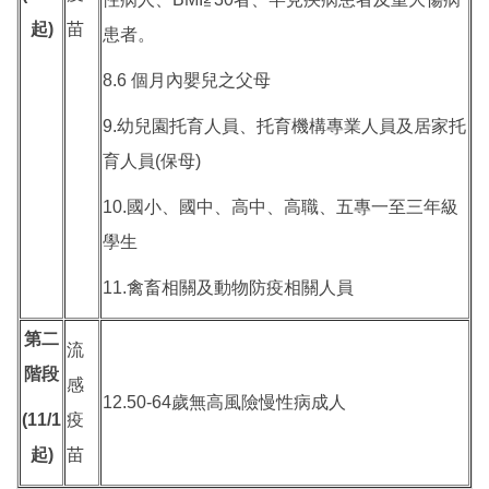
起)
苗
患者。
8.6 個月內嬰兒之父母
9.幼兒園托育人員、托育機構專業人員及居家托
育人員(保母)
10.國小、國中、高中、高職、五專一至三年級
學生
11.禽畜相關及動物防疫相關人員
第二
流
階段
感
12.50-64歲無高風險慢性病成人
(11/1
疫
起)
苗