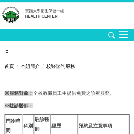
跳
實踐大學
衛生保健一組
到
HEALTH CENTER
主
要
內
容
區
:::
首頁
本組簡介
校醫諮詢服務
※服務對象：
全校教職員工生提供免費之診療服務。
※駐診醫師：
駐診醫
門診時
科別
經歷
預約及注意事項
師
間