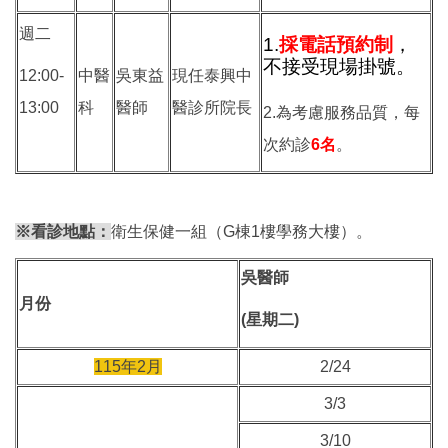
週二
1.
採電話預約制
，
不接受現場掛號。
12:00-
中醫
吳東益
現任泰興中
13:00
科
醫師
醫診所院長
2.為考慮服務品質，每
次約診
6名
。
※看診地點：
衛生保健一組（G棟1樓學務大樓）。
吳醫師
月份
(星期二)
115年2月
2/24
3/3
3/10