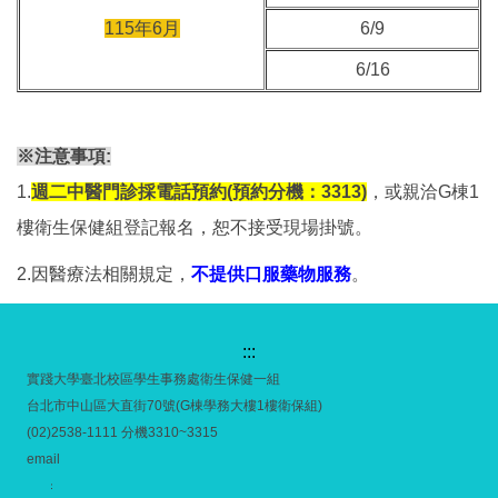
115年6月
6/9
6/16
※注意事項:
1.
週二中醫門診採電話預約(預約分機：3313)
，或親洽G棟1
樓衛生保健組登記報名，恕不接受現場掛號。
2.因醫療法相關規定，
不提供口服藥物服務
。
:::
實踐大學臺北校區學生事務處衛生保健一組
台北市中山區大直街70號(G棟學務大樓1樓衛保組)
(02)2538-1111 分機3310~3315
email
：